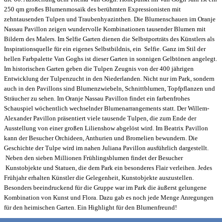
250 qm großes Blumenmosaik des berühmten Expressionisten mit
zehntausenden Tulpen und Traubenhyazinthen. Die Blumenschauen im Oranje
Nassau Pavillon zeigen wundervolle Kombinationen tausender Blumen mit
Bildern des Malers. Im Selfie Garten dienen die Selbstporträts des Künstlers als
Inspirationsquelle für ein eigenes Selbstbildnis, ein Selfie. Ganz im Stil der
hellen Farbpalette Van Goghs ist dieser Garten in sonnigen Gelbtönen angelegt.
Im historischen Garten geben die Tulpen Zeugnis von der 400 jährigen
Entwicklung der Tulpenzucht in den Niederlanden. Nicht nur im Park, sondern
auch in den Pavillons sind Blumenzwiebeln, Schnittblumen, Topfpflanzen und
Sträucher zu sehen. Im Oranje Nassau Pavillon findet ein farbenfrohes
Schauspiel wöchentlich wechselnder Blumenarrangements statt. Der Willem-
Alexander Pavillon präsentiert viele tausende Tulpen, die zum Ende der
Ausstellung von einer großen Lilienshow abgelöst wird. Im Beatrix Pavillon
kann der Besucher Orchideen, Anthurien und Bromelien bewundern. Die
Geschichte der Tulpe wird im nahen Juliana Pavillon ausführlich dargestellt.
Neben den sieben Millionen Frühlingsblumen findet der Besucher
Kunstobjekte und Statuen, die dem Park ein besonderes Flair verleihen. Jedes
Frühjahr erhalten Künstler die Gelegenheit, Kunstobjekte auszustellen.
Besonders beeindruckend für die Gruppe war im Park die äußerst gelungene
Kombination von Kunst und Flora. Dazu gab es noch jede Menge Anregungen
für den heimischen Garten. Ein Highlight für den Blumenfreund!