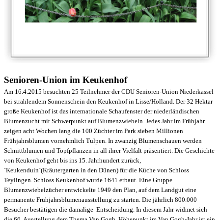
Senioren-Union im Keukenhof
Am 16.4.2015 besuchten 25 Teilnehmer der CDU Senioren-Union Niederkassel
bei strahlendem Sonnenschein den Keukenhof in Lisse/Holland. Der 32 Hektar
große Keukenhof ist das internationale Schaufenster der niederländischen
Blumenzucht mit Schwerpunkt auf Blumenzwiebeln. Jedes Jahr im Frühjahr
zeigen acht Wochen lang die 100 Züchter im Park sieben Millionen
Frühjahrsblumen vornehmlich Tulpen. In zwanzig Blumenschauen werden
Schnittblumen und Topfpflanzen in all ihrer Vielfalt präsentiert. Die Geschichte
von Keukenhof geht bis ins 15. Jahrhundert zurück,
´Keukenduin`(Kräutergarten in den Dünen) für die Küche von Schloss
Teylingen. Schloss Keukenhof wurde 1641 erbaut. Eine Gruppe
Blumenzwiebelzücher entwickelte 1949 den Plan, auf dem Landgut eine
permanente Frühjahrsblumenausstellung zu starten. Die jährlich 800.000
Besucher bestätigen die damalige Entscheidung. In diesem Jahr widmet sich
die 66. Ausstellung dem Thema Van Gogh. Höhepunkt im Van Gogh-Jahr ist ein