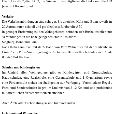
Die SPD stellt 7, die FDP 3, die Grünen 8 Ratsmitglieder, die Linke und die AfD
jeweils 1 Ratsmitglied.
Verkehr
Die Verkehrsanbindungen sind sehr gut. Sie erreichen Köln und Bonn jeweils in
20 Autominuten schnell und problemlos
z.B. über die A 59.
In geringer Entfernung zu den Wohngebieten
befinden sich
Bushaltestellen mit
Verbindungen in die nahe gelegenen Städte Troisdorf,
Siegburg, Bonn und Porz.
Nach Köln kann man mit der S-Bahn von Porz-Wahn oder
mit der Straßenbahn
Linie 7
von Porz-Zündorf
gelangen.
An beiden Haltestellen befinden sich "park
& ride" Parkflächen.
Schulen und Kindergärten
Im Umfeld aller Wohngebiete gibt es Kindergärten und Grundschulen,
Hauptschulen, eine Realschule, eine Gesamtschule und 1 Gymnasium sowie
eine Förderschule
stehen
im Stadtgebiet zur Verfügung.
Verschiedene Regel-,
Fach-
und Sonderschulen
liegen im Umkreis von 2-12 Km und sind problemlos
mit öffentlichen Verkehrsmitteln zu erreichen.
Auch Ärzte aller Fachrichtungen sind hier vorhanden.
Erholung und Wohnruhe