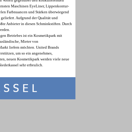
in Vorteil gegenüber den konkurierenden
ernsten Maschinen EyeLiner, Lippenkontur-
vielen Farbnuancen und Stärken überwiegend
geliefert. Aufgrund der Qualität und
rößte Anbieter in diesen Schminkstiften. Durch
werden.
gen Betriebes ist ein Kosmetikpark mit
ausländische, Mieter von
arkt liefern möchten. United Brands
erstützen, um so ein angenehmes,
anten, neuen Kosmetikpark werden viele neue
Niederkassel sehr erfreulich.