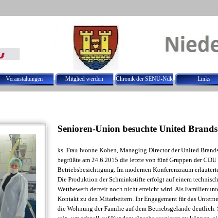
Menü überspringen
Veranstaltungen
Mitglied werden
Chronik der SENU-Ndk
Links
▼
▼
▼
▼
Senioren-Union besuchte United Brand
ks. Frau Ivonne Kohen, Managing Director der United Bran
begrüßte am 24.6.2015 die letzte von fünf Gruppen der CDU 
Betriebsbesichtigung. Im modernen Konferenzraum erläuterte
Die Produktion der Schminkstifte erfolgt auf einem technis
Wettbewerb derzeit noch nicht erreicht wird. Als Familienu
Kontakt zu den Mitarbeitern. Ihr Engagement für das Untern
die Wohnung der Familie auf dem Betriebsgelände deutlich. 