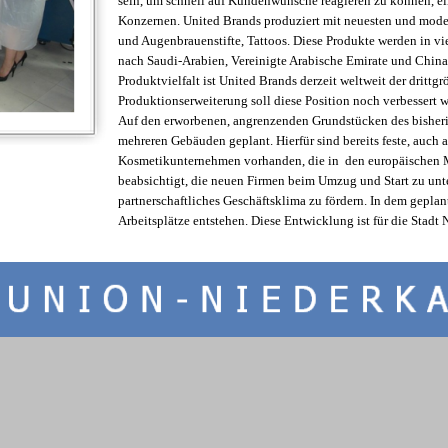
sein, um schnell auf Kundenwünsche reagieren zu können, e
Konzernen. United Brands produziert mit neuesten und mod
und Augenbrauenstifte, Tattoos. Diese Produkte werden in 
nach Saudi-Arabien, Vereinigte Arabische Emirate und China 
Produktvielfalt ist United Brands derzeit weltweit der drittg
Produktionserweiterung soll diese Position noch verbessert 
Auf den erworbenen, angrenzenden Grundstücken des bisheri
mehreren Gebäuden geplant. Hierfür sind bereits feste, auch 
Kosmetikunternehmen vorhanden, die in den europäischen M
beabsichtigt, die neuen Firmen beim Umzug und Start zu unt
partnerschaftliches Geschäftsklima zu fördern. In dem gepl
Arbeitsplätze entstehen. Diese Entwicklung ist für die Stadt 