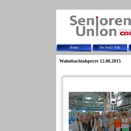
Direkt zum Seiteninhalt
Home
Die SenU-Ndk
Wahnbachtalsperre 12.08.2015