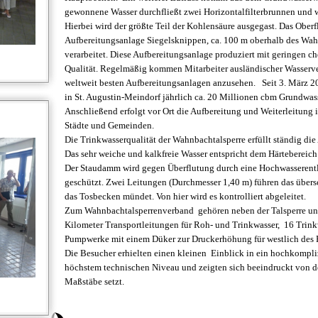
gewonnene Wasser durchfließt zwei Horizontalfilterbrunnen und 
Hierbei wird der größte Teil der Kohlensäure ausgegast. Das Oberf
Aufbereitungsanlage Siegelsknippen, ca. 100 m oberhalb des Wa
verarbeitet. Diese Aufbereitungsanlage produziert mit geringen 
Qualität. Regelmäßig kommen Mitarbeiter ausländischer Wasserv
weltweit besten Aufbereitungsanlagen anzusehen. Seit 3. März 20
in St. Augustin-Meindorf jährlich ca. 20 Millionen cbm Grundwas
Anschließend erfolgt vor Ort die Aufbereitung und Weiterleitung 
Städte und Gemeinden.
Die Trinkwasserqualität der Wahnbachtalsperre erfüllt ständig d
Das sehr weiche und kalkfreie Wasser entspricht dem Härtebereich
Der Staudamm wird gegen Überflutung durch eine Hochwasserentl
geschützt. Zwei Leitungen (Durchmesser 1,40 m) führen das übersc
das Tosbecken mündet. Von hier wird es kontrolliert abgeleitet.
Zum Wahnbachtalsperrenverband gehören neben der Talsperre un
Kilometer Transportleitungen für Roh- und Trinkwasser, 16 Trin
Pumpwerke mit einem Düker zur Druckerhöhung für westlich des
Die Besucher erhielten einen kleinen Einblick in ein hochkompli
höchstem technischen Niveau und zeigten sich beeindruckt von der
Maßstäbe setzt.