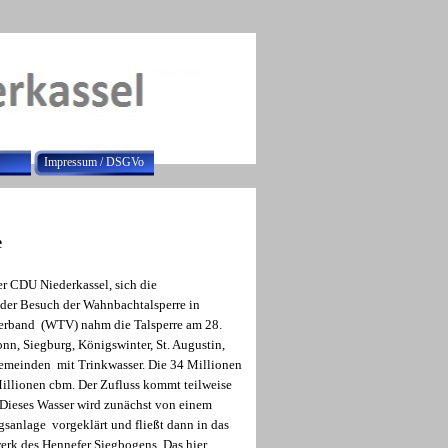
Impressum / DSGVo
e
er CDU Niederkassel, sich die
der Besuch der Wahnbachtalsperre in
erband (WTV) nahm die Talsperre am 28.
onn, Siegburg, Königswinter, St. Augustin,
meinden mit Trinkwasser. Die 34 Millionen
illionen cbm. Der Zufluss kommt teilweise
Dieses Wasser wird zunächst von einem
gsanlage vorgeklärt und fließt dann in das
rk des Hennefer Siegbogens. Das hier