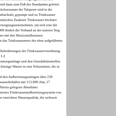
wird dann zum Fuß des Staudamms geleitet.
lächenwasser der Talsperre wird in die
hnbachtals, gepumpt und zu Trinkwasser
chemischen Zusätzen Trinkwasser höchster
ersorgungsunternehmen, um sich eine der
00 fördert der Verband an der unteren Sieg
ser mit drei Horizontalbrunnen.
in das Trinkwassernetz der oben aufgeführten
ie Anforderungen der Trinkwasserverordnung.
 1-2.
astungsanlage und den Grundablassstollen
hüssige Wasser in eine Schussrinne, die in
d den Aufbereitungsanlagen über 230
kwasserbehälter mit 113.000 cbm, 17
 Rheins gelegene Abnehmer.
ziertes Trinkwasseraufbereitungssystem von
 erreichten Wasserqualität, die weltweit