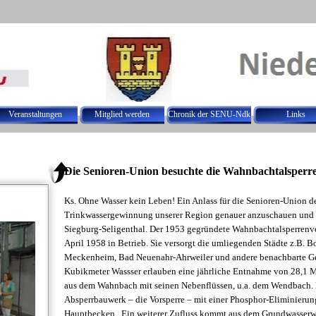
Menü überspringen
Veranstaltungen
Mitglied werden
Chronik der SENU-Ndk
Links
▼
▼
▼
▼
Die Senioren-Union besuchte die Wahnbachtalsperr
Ks. Ohne Wasser kein Leben! Ein Anlass für die Senioren-Union d
Trinkwassergewinnung unserer Region genauer anzuschauen und 
Siegburg-Seligenthal. Der 1953 gegründete Wahnbachtalsperrenv
April 1958 in Betrieb. Sie versorgt die umliegenden Städte z.B. B
Meckenheim, Bad Neuenahr-Ahrweiler und andere benachbarte Ge
Kubikmeter Wassser erlauben eine jährliche Entnahme von 28,1 M
aus dem Wahnbach mit seinen Nebenflüssen, u.a. dem Wendbach. 
Absperrbauwerk – die Vorsperre – mit einer Phosphor-Eliminierun
Hauptbecken. Ein weiterer Zufluss kommt aus dem Grundwasserwe